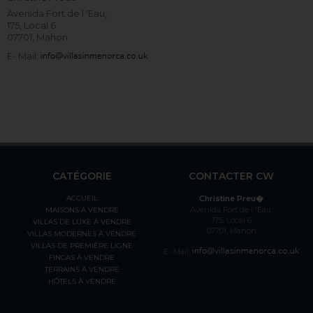
Avenida Fort de l 'Eau,
175, Local 6
07701, Mahon
E- Mail:
CATÉGORIE
CONTACTER CW
ACCUEIL
Christine Preu�
Avenida Fort de l 'Eau,
MAISONS À VENDRE
175, Local 6
VILLAS DE LUXE À VENDRE
07701, Mahon
VILLAS MODERNES À VENDRE
VILLAS DE PREMIÈRE LIGNE
E- Mail:
FINCAS À VENDRE
TERRAINS À VENDRE
HÔTELS À VENDRE