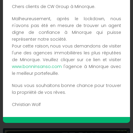
Chers clients de CW Group à Minorque.
Malheureusement, après le lockdown, nous
n'avons pas été en mesure de trouver un agent
digne de confiance à Minorque qui puisse
représenter notre société.
Pour cette raison, nous vous demandons de visiter
l'une des agences immobilières les plus réputées
de Minorque. Veuillez cliquer sur ce lien et visiter
www.bonninsanso.com
l'agence à Minorque avec
le meilleur portefeuille.
Cette propriété n'est pas à vendre tant que
le certificat énergétique n'a pas été
Nous vous souhaitons bonne chance pour trouver
présenté.
Est en cours de traitement et est délivré
la propriété de vos rêves.
dans la semaine qui suit la demande.
Christian Wolf