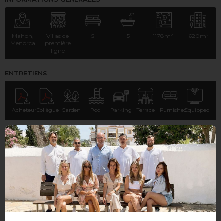
Mahon,
Villas de
5
5
1178m²
620m²
Menorca
première
ligne
ENTRETIENS
Acheteur
Collègue
Garden
Pool
Parking
Terrace
Furnished
Equipped
DEMANDE D'INFORMATIONS