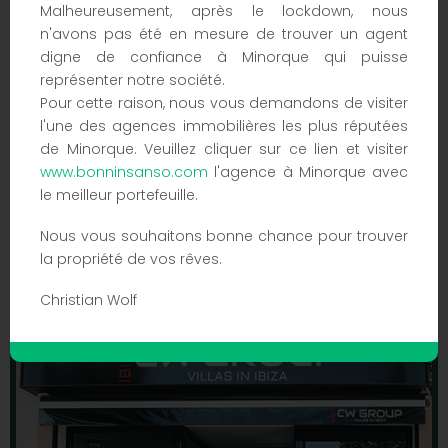
Malheureusement, après le lockdown, nous
n'avons pas été en mesure de trouver un agent
digne de confiance à Minorque qui puisse
représenter notre société.
Pour cette raison, nous vous demandons de visiter
l'une des agences immobilières les plus réputées
de Minorque. Veuillez cliquer sur ce lien et visiter
Cette propriété n'est pas à vendre tant que
le certificat énergétique n'a pas été
www.bonninsanso.com
l'agence à Minorque avec
présenté.
le meilleur portefeuille.
Est en cours de traitement et est délivré
dans la semaine qui suit la demande.
Nous vous souhaitons bonne chance pour trouver
la propriété de vos rêves.
Christian Wolf