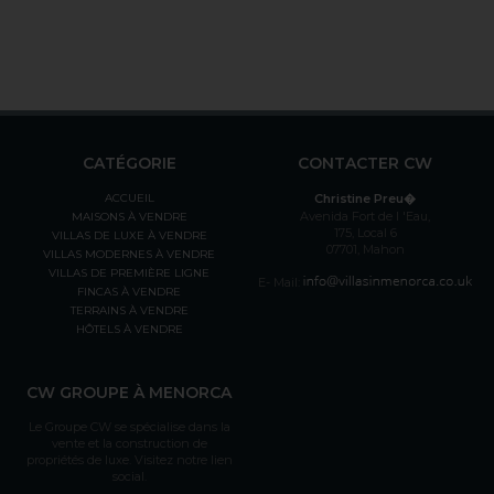
CATÉGORIE
CONTACTER CW
ACCUEIL
Christine Preu�
Avenida Fort de l 'Eau,
MAISONS À VENDRE
175, Local 6
VILLAS DE LUXE À VENDRE
07701, Mahon
VILLAS MODERNES À VENDRE
VILLAS DE PREMIÈRE LIGNE
E- Mail:
FINCAS À VENDRE
TERRAINS À VENDRE
HÔTELS À VENDRE
CW GROUPE À MENORCA
Le Groupe CW se spécialise dans la
vente et la construction de
propriétés de luxe. Visitez notre lien
social.