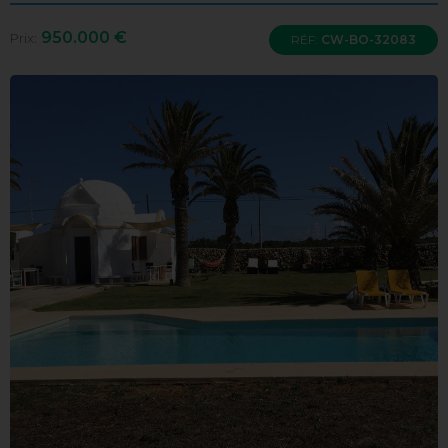
950.000 €
Prix:
RÉF:
CW-BO-32083