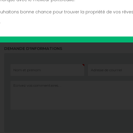
ENTRETIENS
uhaitons bonne chance pour trouver la propriété de vos rêves
f
Acheteur
Collègue
Garden
Pool
P
DEMANDE D'INFORMATIONS