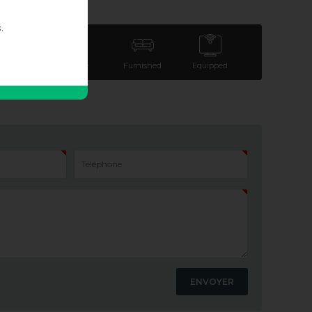
.
arking
Terrace
Furnished
Equipped