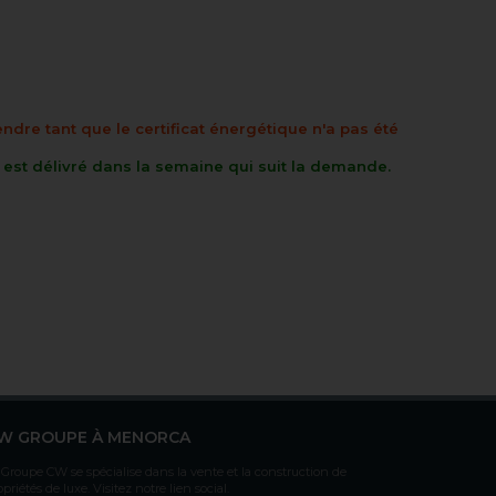
endre tant que le certificat énergétique n'a pas été
t est délivré dans la semaine qui suit la demande.
W GROUPE À MENORCA
 Groupe CW se spécialise dans la vente et la construction de
opriétés de luxe. Visitez notre lien social.