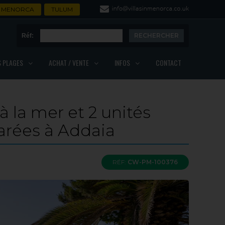
MENORCA
TULUM
Réf:
S PLAGES
ACHAT / VENTE
INFOS
CONTACT
 à la mer et 2 unités
parées à Addaia
RÉF:
CW-PM-100376