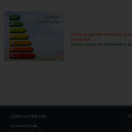
Cette propriété n'est pas à v
présenté.
Est en cours de traitement e
CONTACTER CW
C
Le
Christine Preu�
pr
Avenida Fort de l 'Eau,