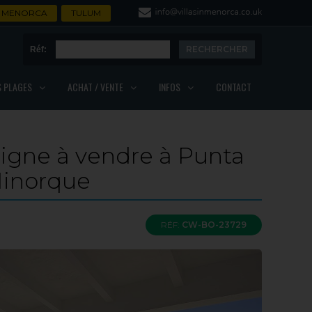
MENORCA
TULUM
Réf:
S PLAGES
ACHAT / VENTE
INFOS
CONTACT
 ligne à vendre à Punta
Minorque
RÉF:
CW-BO-23729