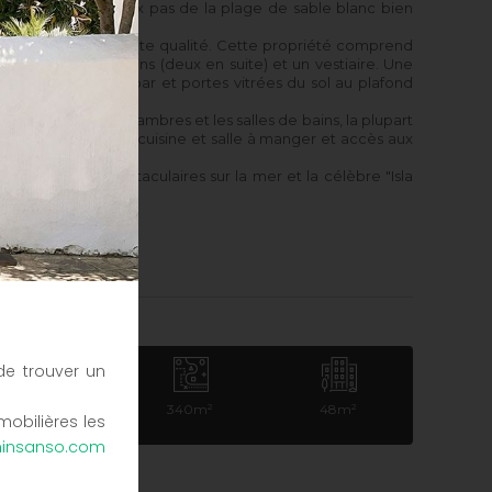
viron 340 m², à deux pas de la plage de sable blanc bien
s finitions de haute qualité. Cette propriété comprend
uatre salles de bains (deux en suite) et un vestiaire. Une
 avec cheminée et bar et portes vitrées du sol au plafond
t la mer.
ée comprend les chambres et les salles de bains, la plupart
 offre deux salons, cuisine et salle à manger et accès aux
ec des vues spectaculaires sur la mer et la célèbre "Isla
e trouver un
4
340m²
48m²
obilières les
insanso.com