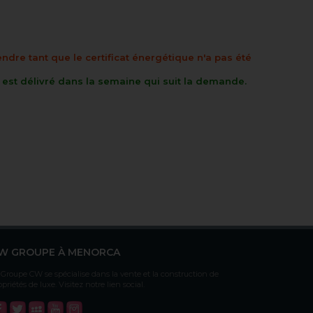
endre tant que le certificat énergétique n'a pas été
t est délivré dans la semaine qui suit la demande.
W GROUPE À MENORCA
 Groupe CW se spécialise dans la vente et la construction de
opriétés de luxe. Visitez notre lien social.