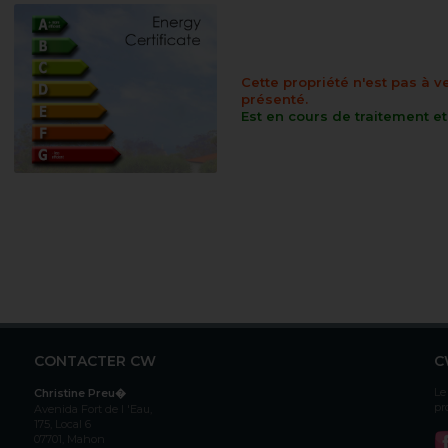
Cette propriété n'est pas à v
présenté.
Est en cours de traitement e
CONTACTER CW
C
Le
Christine Preu�
pr
Avenida Fort de l 'Eau,
175, Local 6
07701, Mahon