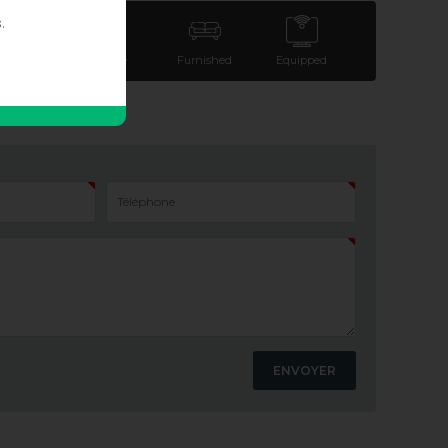
.
arking
Terrace
Furnished
Equipped