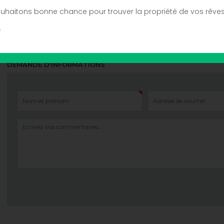
uhaitons bonne chance pour trouver la propriété de vos rêves
Acheteur
Collègue
Garden
Pool
P
f
DEMANDE D'INFORMATIONS