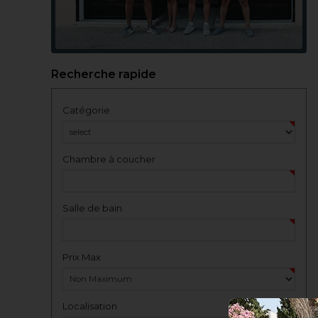
Recherche rapide
Catégorie
Chambre à coucher
Salle de bain
Prix Max
Localisation