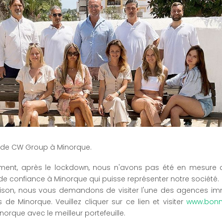
en première ligne d'environ 48 m² construite sur un terrain d'en
connue de Punta Prima.
La maison a été récemment rénovée avec beaucoup de goût et de
quatre chambres avec placards, air conditionné (chaud et froid), q
cuisine et un coin repas parfaitement équipés. Deux salons, l'un
donnant sur les grandes terrasses avec vue splendide sur la plage e
La maison est divisée en deux parties distinctes. Le rez-de-chauss
des chambres avec accès au patio - jardin et Jacuzzi. Le 1er étage
grandes terrasses couvertes avec vue imprenable.
Un escalier extérieur en colimaçon mène au solarium très privé av
delAire".
Traduit avec www.DeepL.com/Translator
s de CW Group à Minorque.
INFORMATIONS GÉNÉRALES
ent, après le lockdown, nous n'avons pas été en mesure d
e confiance à Minorque qui puisse représenter notre société.
Punta Prima,
Villas de luxe
4
aison, nous vous demandons de visiter l'une des agences imm
Menorca
 de Minorque. Veuillez cliquer sur ce lien et visiter
www.bonn
norque avec le meilleur portefeuille.
ENTRETIENS