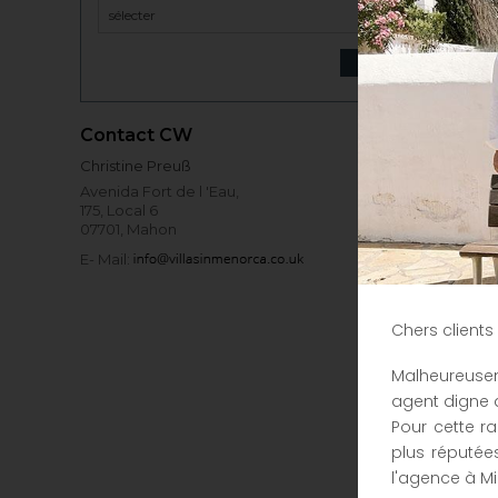
Contact CW
Christine Preuß
Avenida Fort de l 'Eau,
175, Local 6
07701, Mahon
E- Mail:
Chers client
Malheureusem
agent digne d
Pour cette r
plus réputées
l'agence à Mi